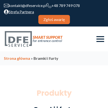
kontakt@dfeservice.pl
+48 789 749 078
Strefa Partnera
Zgłoś awarię
SMART SUPPORT
for entrance control
Strona główna
»
Bramki i furty
Produkty