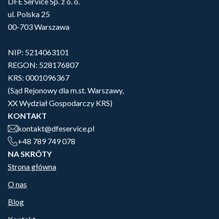
DFE Service Sp. z o. o.
ul. Polska 25
00-703 Warszawa
NIP: 5214063101
REGON: 528176807
KRS: 0001096367
(Sąd Rejonowy dla m.st. Warszawy,
XX Wydział Gospodarczy KRS)
KONTAKT
kontakt@dfeservice.pl
+48 789 749 078
NA SKRÓTY
Strona główna
O nas
Blog